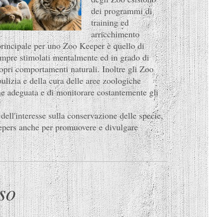
dei programmi di
training ed
arricchimento
 principale per uno Zoo Keeper è quello di
sempre stimolati mentalmente ed in grado di
ropri comportamenti naturali. Inoltre gli Zoo
ulizia e della cura delle aree zoologiche
ne adeguata e di monitorare costantemente gli
ell'interesse sulla conservazione delle specie,
pers anche per promuovere e divulgare
so