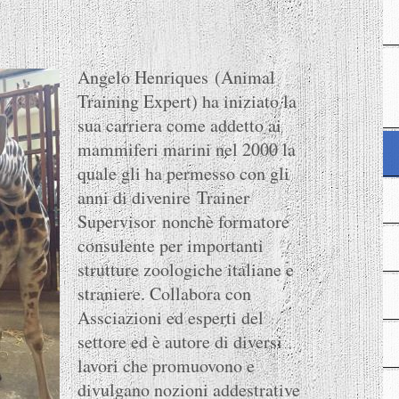
Angelo Henriques (Animal
Training Expert) ha iniziato la
sua carriera come addetto ai
mammiferi marini nel 2000 la
quale gli ha permesso con gli
anni di divenire Trainer
Supervisor nonchè formatore
consulente per importanti
strutture zoologiche italiane e
straniere. Collabora con
Assciazioni ed esperti del
settore ed è autore di diversi
lavori che promuovono e
divulgano nozioni addestrative