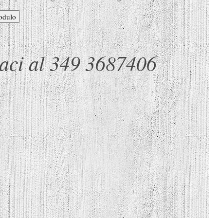
naci al 349 3687406