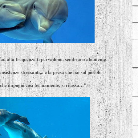
oni ad alta frequenza ti pervadono, sembrano abilmente
nsistenze stressanti... e la presa che hai sul piccolo
che impugni così fermamente, si rilassa… "