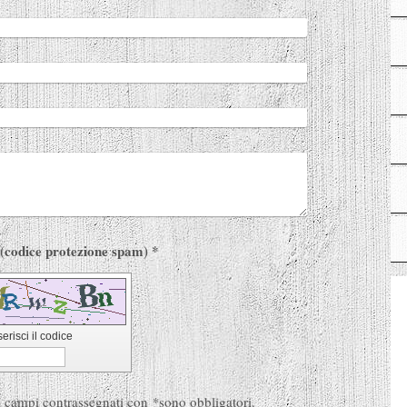
Captcha (codice protezione spam) *
serisci il codice
: i campi contrassegnati con
*
sono obbligatori.