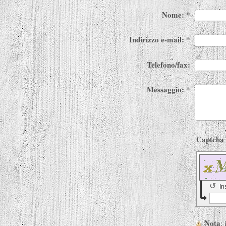
Nome:
*
Indirizzo e-mail:
*
Telefono/fax:
Messaggio:
*
↺
In
Nota