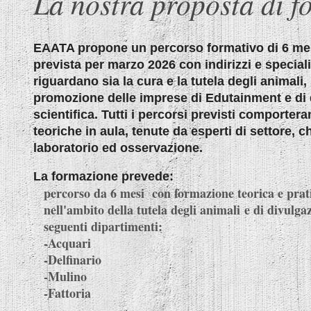
La nostra proposta di 
EAATA propone un percorso formativo di 6 mes
prevista per marzo 2026 con indirizzi e speciali
riguardano sia la cura e la tutela degli animali, 
promozione delle imprese di Edutainment e di 
scientifica. Tutti i percorsi previsti comportera
teoriche in aula, tenute da esperti di settore, ch
laboratorio ed osservazione.
La formazione prevede:
percorso da 6 mesi con formazione teorica e prati
nell'ambito della tutela degli animali
e di divulgaz
seguenti dipartimenti:
-Acquari
-Delfinario
-Mulino
-Fattoria