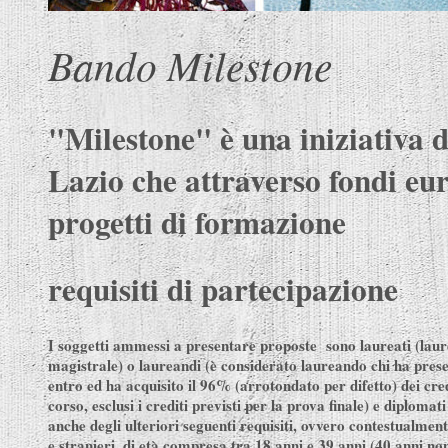
Bando Milestone
"Milestone" è una iniziativa 
Lazio che attraverso fondi eur
progetti di formazione
requisiti di partecipazione
I soggetti ammessi a presentare proposte sono laureati (laur
magistrale) o laureandi (è considerato laureando chi ha pres
entro ed ha acquisito il 96% (arrotondato per difetto) dei cred
corso, esclusi i crediti previsti per la prova finale) e diplomat
anche degli ulteriori seguenti requisiti, ovvero contestualmente 
e stranieri, di età compresa tra 18 anni e 39 anni (40 anni n